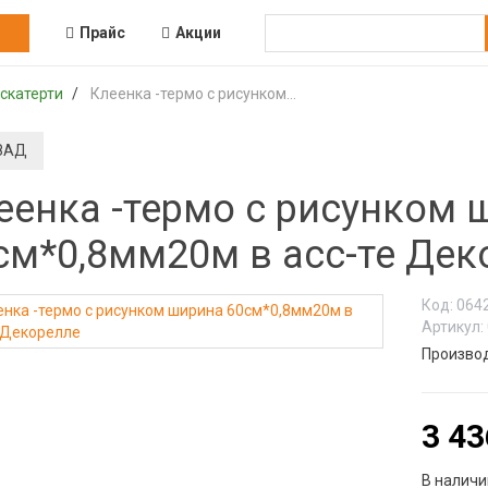
Прайс
Акции
скатерти
Клеенка -термо с рисунком...
ЗАД
еенка -термо с рисунком 
см*0,8мм20м в асс-те Дек
Код:
064
Артикул:
Произво
3 43
В наличи