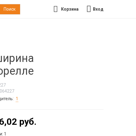
Корзина
Вход
ширина
орелле
227
064227
дитель:
1
6,02 руб.
и:
1