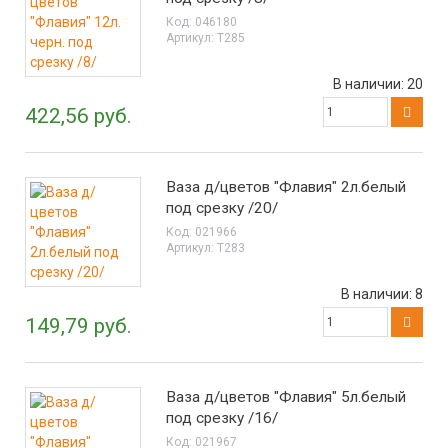
Код:
046180
Артикул:
Т285
В наличии:
20
422,56 руб.
Ваза д/цветов "Флавия" 2л.белый
под срезку /20/
Код:
021966
Артикул:
Т283
В наличии:
8
149,79 руб.
Ваза д/цветов "Флавия" 5л.белый
под срезку /16/
Код:
021967