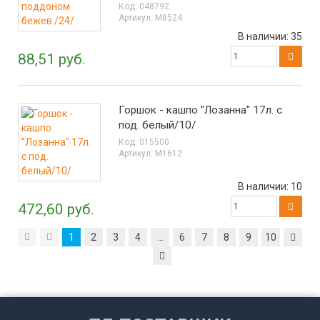
Код:
048792
Артикул:
М8524
В наличии:
35
88,51 руб.
Горшок - кашпо "Лозанна" 17л. с
под. белый/10/
Код:
015500
Артикул:
М1612
В наличии:
10
472,60 руб.
1
2
3
4
...
6
7
8
9
10