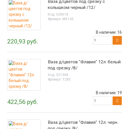
Ваза д/цветов под срезку с
колышком черный /12/
Код:
028618
Артикул:
М5143
В наличии:
16
220,93 руб.
Ваза д/цветов "Флавия" 12л. белый
под срезку /8/
Код:
021968
Артикул:
Т285
В наличии:
19
422,56 руб.
Ваза д/цветов "Флавия" 12л. черн.
под срезку /8/