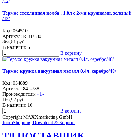
Термос стеклянная колба , 1,8л с 2-мя кружками, зеленый
/12/
Код:
064510
Артикул:
R-31/180
864,81 руб.
В наличии:
6
В корзину
Термос-кружка вакуумная металл 0,4л. серебро/48/
Код:
034889
Артикул:
841-788
Производитель:
«1»
166,92 руб.
В наличии:
10
В корзину
Copyright MAXXmarketing GmbH
JoomShopping Download & Support
ТД ПОСТАВЩИК