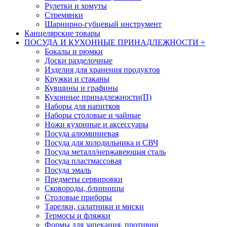
Рулетки и хомуты
Стремянки
Шарнирно-губцевый инструмент
Канцелярские товары
ПОСУДА И КУХОННЫЕ ПРИНАДЛЕЖНОСТИ
+
Бокалы и рюмки
Доски разделочные
Изделия для хранения продуктов
Кружки и стаканы
Кувшины и графины
Кухонные принадлежности(П)
Наборы для напитков
Наборы столовые и чайные
Ножи кухонные и аксессуары
Посуда алюминиевая
Посуда для холодильника и СВЧ
Посуда металл/нержавеющая сталь
Посуда пластмассовая
Посуда эмаль
Предметы сервировки
Сковороды, блинницы
Столовые приборы
Тарелки, салатники и миски
Термосы и фляжки
Формы для запекания, противни