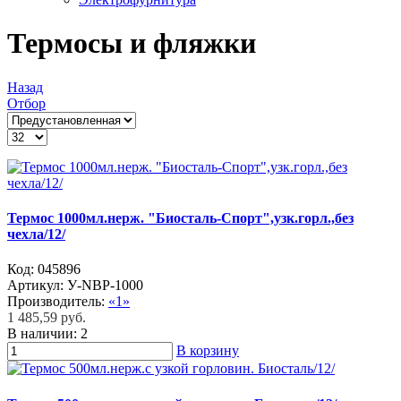
Термосы и фляжки
Назад
Отбор
Термос 1000мл.нерж. "Биосталь-Спорт",узк.горл.,без
чехла/12/
Код:
045896
Артикул:
У-NBP-1000
Производитель:
«1»
1 485,59 руб.
В наличии:
2
В корзину