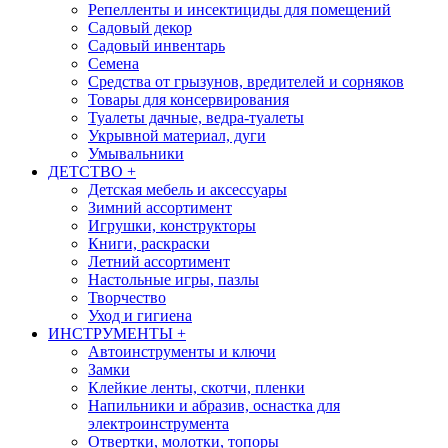
Репелленты и инсектициды для помещений
Садовый декор
Садовый инвентарь
Семена
Средства от грызунов, вредителей и сорняков
Товары для консервирования
Туалеты дачные, ведра-туалеты
Укрывной материал, дуги
Умывальники
ДЕТСТВО
+
Детская мебель и аксессуары
Зимний ассортимент
Игрушки, конструкторы
Книги, раскраски
Летний ассортимент
Настольные игры, пазлы
Творчество
Уход и гигиена
ИНСТРУМЕНТЫ
+
Автоинструменты и ключи
Замки
Клейкие ленты, скотчи, пленки
Напильники и абразив, оснастка для
электроинструмента
Отвертки, молотки, топоры