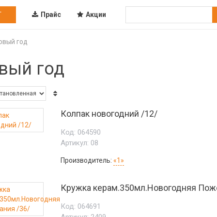
Г
Прайс
Акции
овый год
вый год
Колпак новогодний /12/
Код:
064590
Артикул:
08
Производитель:
«1»
Кружка керам.350мл.Новогодняя Поже
Код:
064691